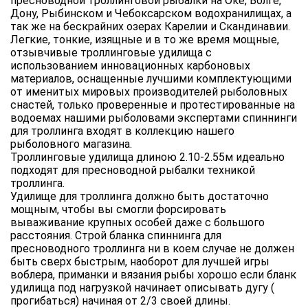
пресноводной троллинговой рыбалки на Оке, Волге,
Дону, Рыбинском и Чебоксарском водохранилищах, а
так же на бескрайних озерах Карелии и Скандинавии.
Легкие, тонкие, изящные и в то же время мощные,
отзывчивые троллинговые удилища с
использованием инновационных карбоновых
материалов, оснащенные лучшими комплектующими
от именитых мировых производителей рыболовных
снастей, только проверенные и протестированные на
водоемах нашими рыболовами экспертами спиннинги
для троллинга входят в коллекцию нашего
рыболовного магазина.
Троллинговые удилища длиною 2.10-2.55м идеально
подходят для пресноводной рыбалки техникой
троллинга.
Удилище для троллинга должно быть достаточно
мощным, чтобы вы смогли форсировать
вываживание крупных особей даже с большого
расстояния. Строй бланка спиннинга для
пресноводного троллинга ни в коем случае не должен
быть сверх быстрым, наоборот для лучшей игры
воблера, приманки и вязания рыбы хорошо если бланк
удилища под нагрузкой начинает описывать дугу (
прогибаться) начиная от 2/3 своей длины.