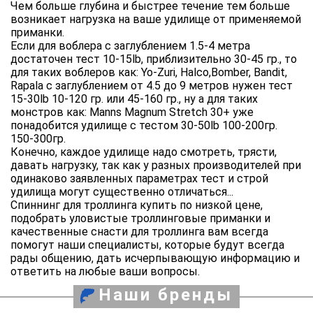
Чем больше глубина и быстрее течение тем больше
возникает нагрузка на ваше удилище от применяемой
приманки.
Если для воблера с заглублением 1.5-4 метра
достаточен тест 10-15lb, приблизительно 30-45 гр., то
для таких воблеров как: Yo-Zuri, Halco,Bomber, Bandit,
Rapala с заглублением от 4.5 до 9 метров нужен тест
15-30lb 10-120 гр. или 45-160 гр., ну а для таких
монстров как: Manns Magnum Stretch 30+ уже
понадобится удилище с тестом 30-50lb 100-200гр.
150-300гр.
Конечно, каждое удилище надо смотреть, трясти,
давать нагрузку, так как у разных производителей при
одинаково заявленных параметрах тест и строй
удилища могут существенно отличаться...
Спиннинг для троллинга купить по низкой цене,
подобрать уловистые троллинговые приманки и
качественные снасти для троллинга вам всегда
помогут наши специалисты, которые будут всегда
рады общению, дать исчерпывающую информацию и
ответить на любые ваши вопросы.
Наши бренды