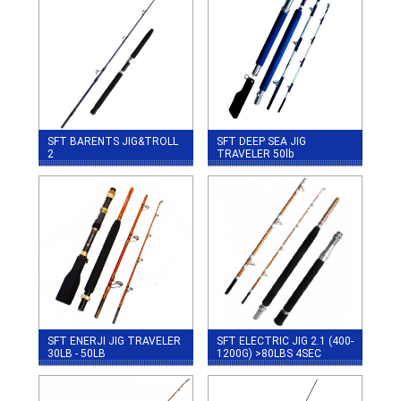
SFT BARENTS JIG&TROLL
SFT DEEP SEA JIG
2
TRAVELER 50lb
SFT ENERJI JIG TRAVELER
SFT ELECTRIC JIG 2.1 (400-
30LB - 50LB
1200G) >80LBS 4SEC