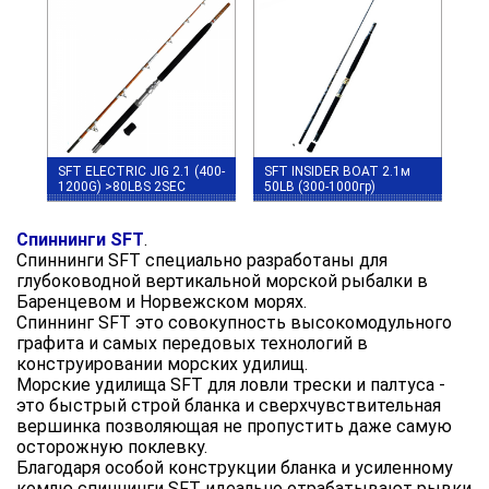
SFT ELECTRIC JIG 2.1 (400-
SFT INSIDER BOAT 2.1м
1200G) >80LBS 2SEC
50LB (300-1000гр)
Спиннинги SFT
.
Спиннинги SFT специально разработаны для
глубоководной вертикальной морской рыбалки в
Баренцевом и Норвежском морях.
Спиннинг SFT это совокупность высокомодульного
графита и самых передовых технологий в
конструировании морских удилищ.
Морские удилища SFT для ловли трески и палтуса -
это быстрый строй бланка и сверхчувствительная
вершинка позволяющая не пропустить даже самую
осторожную поклевку.
Благодаря особой конструкции бланка и усиленному
комлю спиннинги SFT идеально отрабатывают рывки