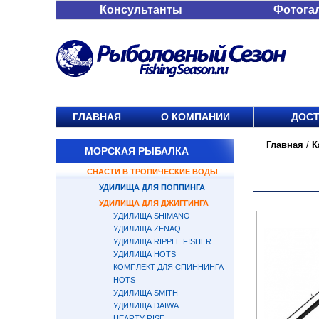
Консультанты
Фотога
ГЛАВНАЯ
О КОМПАНИИ
ДОСТ
Главная
/
К
МОРСКАЯ РЫБАЛКА
СНАСТИ В ТРОПИЧЕСКИЕ ВОДЫ
УДИЛИЩА ДЛЯ ПОППИНГА
УДИЛИЩА ДЛЯ ДЖИГГИНГА
УДИЛИЩА SHIMANO
УДИЛИЩА ZENAQ
УДИЛИЩА RIPPLE FISHER
УДИЛИЩА HOTS
КОМПЛЕКТ ДЛЯ СПИННИНГА
HOTS
УДИЛИЩА SMITH
УДИЛИЩА DAIWA
HEARTY RISE