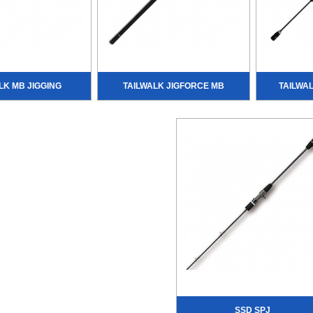
LK MB JIGGING
TAILWALK JIGFORCE MB
TAILWA
SSD SPJ