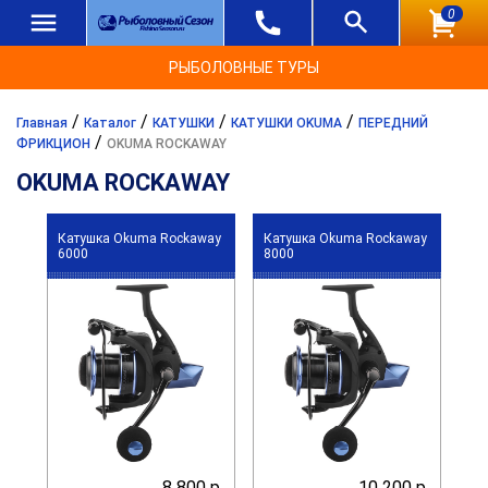
0
РЫБОЛОВНЫЕ ТУРЫ
/
/
/
/
Главная
Каталог
КАТУШКИ
КАТУШКИ OKUMA
ПЕРЕДНИЙ
/
ФРИКЦИОН
OKUMA ROCKAWAY
OKUMA ROCKAWAY
Катушка Okuma Rockaway
Катушка Okuma Rockaway
6000
8000
8 800 р.
10 200 р.