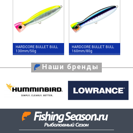
HARDCORE BULLET BULL
HARDCORE BULLET BULL
130mm/50g
160mm/80g
Наши бренды