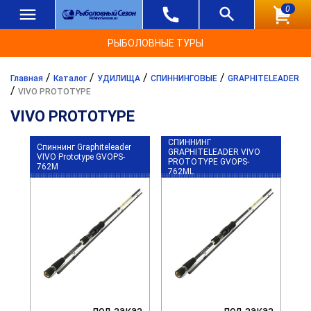
0
РЫБОЛОВНЫЕ ТУРЫ
/
/
/
/
Главная
Каталог
УДИЛИЩА
СПИННИНГОВЫЕ
GRAPHITELEADER
/
VIVO PROTOTYPE
VIVO PROTOTYPE
СПИННИНГ
Cпиннинг Graphiteleader
GRAPHITELEADER VIVO
VIVO Prototype GVOPS-
PROTOTYPE GVOPS-
762M
762ML
под заказ
под заказ