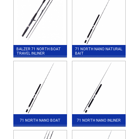
BALZER 71 NORTH BOAT
71 NORTH NANO NATURAL
TRAVEL INLINER
BAIT
71 NORTH NANO BOAT
71 NORTH NANO INLINER