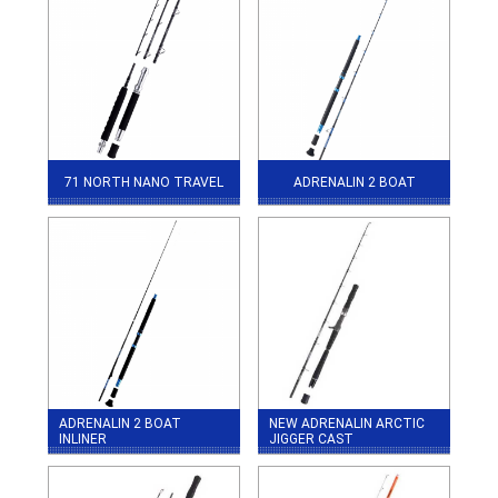
71 NORTH NANO TRAVEL
ADRENALIN 2 BOAT
ADRENALIN 2 BOAT
NEW ADRENALIN ARCTIC
INLINER
JIGGER CAST