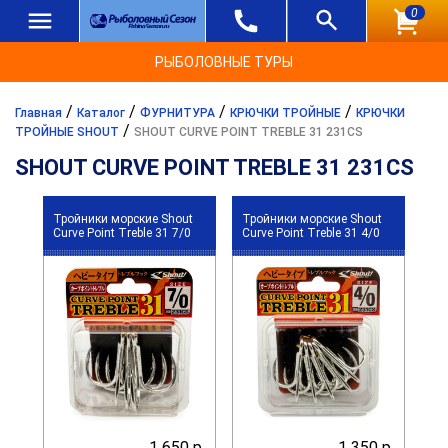
0
РЫБОЛОВНЫЕ ТУРЫ
/
/
/
/
Главная
Каталог
ФУРНИТУРА
КРЮЧКИ ТРОЙНЫЕ
КРЮЧКИ
/
ТРОЙНЫЕ SHOUT
SHOUT CURVE POINT TREBLE 31 231CS
SHOUT CURVE POINT TREBLE 31 231CS
Тройники морские Shout
Тройники морские Shout
Curve Point Treble 31 7/0
Curve Point Treble 31 4/0
1 650 р.
1 350 р.