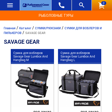
0
РЫБОЛОВНЫЕ ТУРЫ
/
/
/
Главная
Каталог
СУМКИ/РЮКЗАКИ
СУМКИ ДЛЯ ВОБЛЕРОВ И
/
ПИЛЬКЕРОВ
SAVAGE GEAR
SAVAGE GEAR
Сумка для воблеров
Сумка для воблеров
Savage Gear Lurebox And
Savage Gear Lurebox And
Hangbag M
Hangbag L
под заказ
под заказ