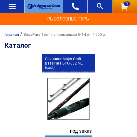
0
РЫБОЛОВНЫЕ ТУРЫ
/
Главная
BassPara Тест по приманкам 5-14 от 4 000 р.
Каталог
Спиннинг Major Craft
BassPara BPC-632 ML
(cast)
под заказ