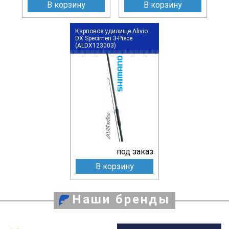
В корзину
В корзину
Карповое удилище Alivio
DX Specimen 3-Piece
(ALDX123003)
под заказ
В корзину
Наши бренды