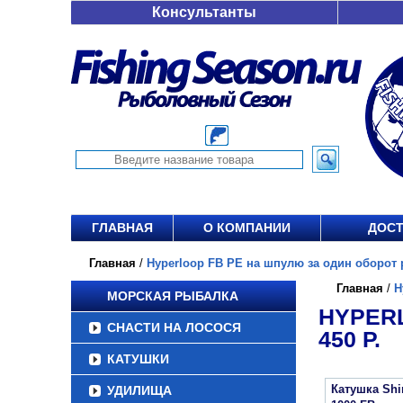
Консультанты
ГЛАВНАЯ
О КОМПАНИИ
ДОСТ
Главная
/
Hyperloop FB PE на шпулю за один оборот ру
Главная
/
H
МОРСКАЯ РЫБАЛКА
HYPERL
СНАСТИ НА ЛОСОСЯ
450 Р.
КАТУШКИ
Катушка Sh
УДИЛИЩА